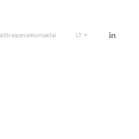
grupesieskinys@hublegal.lt
Plačiau 
▶
ai
Straipsniai
Kontaktai
LT