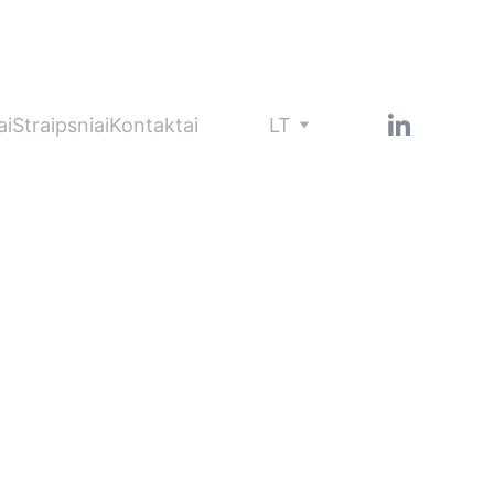
grupesieskinys@hublegal.lt
Plačiau 
▶
ai
Straipsniai
Kontaktai
LT
do