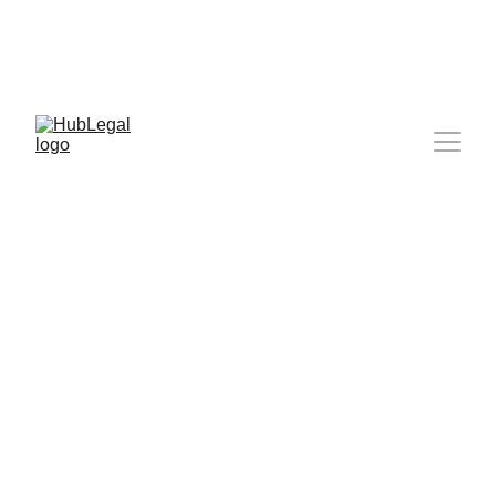
grupesieskinys@hublegal.lt
Plačiau 
▶