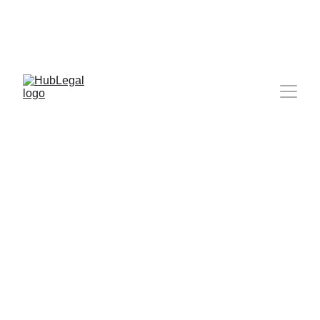
grupesieskinys@hublegal.lt
Plačiau 
▶